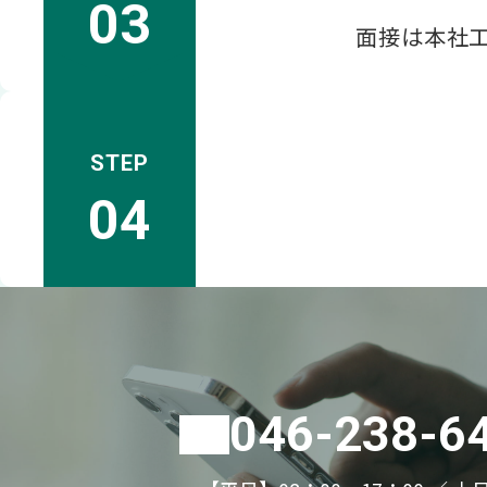
面接は本社工
046-238-6